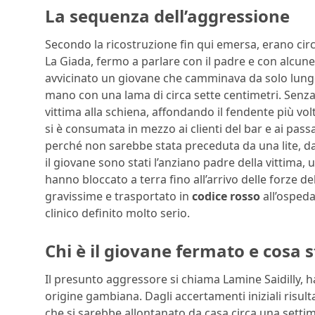
La sequenza dell’aggressione
Secondo la ricostruzione fin qui emersa, erano circa
La Giada, fermo a parlare con il padre e con alcune 
avvicinato un giovane che camminava da solo lungo l
mano con una lama di circa sette centimetri. Senza
vittima alla schiena, affondando il fendente più vol
si è consumata in mezzo ai clienti del bar e ai pass
perché non sarebbe stata preceduta da una lite, da
il giovane sono stati l’anziano padre della vittima, 
hanno bloccato a terra fino all’arrivo delle forze de
gravissime e trasportato in
codice rosso
all’osped
clinico definito molto serio.
Chi è il giovane fermato e cosa s
Il presunto aggressore si chiama Lamine Saidilly, h
origine gambiana. Dagli accertamenti iniziali risu
che si sarebbe allontanato da casa circa una setti