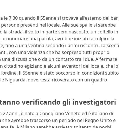
 le 7.30 quando il 55enne si trovava all’esterno del bar
persone presenti nel locale. Alle sue spalle si sarebbe
a strada, il volto in parte seminascosto, un coltello in
 pronunciare una parola, avrebbe iniziato a colpire la
te, fino a una ventina secondo i primi riscontri. La scena
anti, con una violenza che ha sorpreso tutti proprio
 una discussione o da un contatto tra i due. A fermare
un cittadino egiziano e alcuni avventori del locale, che lo
ll’ordine. Il 55enne è stato soccorso in condizioni subito
ale Niguarda, dove resta ricoverato con un quadro
tanno verificando gli investigatori
a 22 anni, è nato a Conegliano Veneto ed è italiano di
lta che avrebbe trascorso un periodo nel Regno Unito e
mana fa. A Milano sarebbe arrivato soltanto da pochi