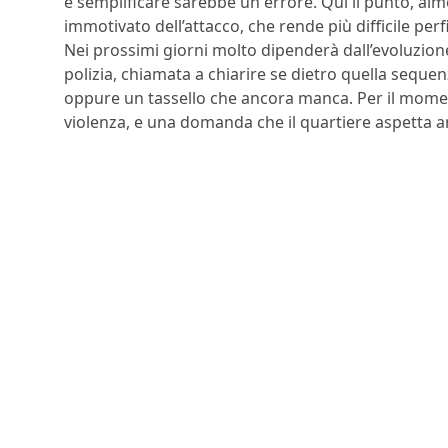
e semplificare sarebbe un errore. Qui il punto, al
immotivato dell’attacco, che rende più difficile pe
Nei prossimi giorni molto dipenderà dall’evoluzione
polizia, chiamata a chiarire se dietro quella sequ
oppure un tassello che ancora manca. Per il mome
violenza, e una domanda che il quartiere aspetta anc