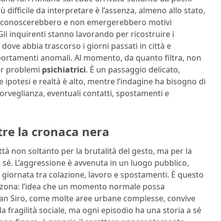
difficile da interpretare è l’assenza, almeno allo stato,
 si conoscerebbero e non emergerebbero motivi
Gli inquirenti stanno lavorando per ricostruire i
ove abbia trascorso i giorni passati in città e
omportamenti anomali. Al momento, da quanto filtra, non
per problemi
psichiatrici
. È un passaggio delicato,
 ipotesi e realtà è alto, mentre l’indagine ha bisogno di
orveglianza, eventuali contatti, spostamenti e
ltre la cronaca nera
à non soltanto per la brutalità del gesto, ma per la
i sé. L’aggressione è avvenuta in un luogo pubblico,
 la giornata tra colazione, lavoro e spostamenti. È questo
e la zona: l’idea che un momento normale possa
 San Siro, come molte aree urbane complesse, convive
la fragilità sociale, ma ogni episodio ha una storia a sé