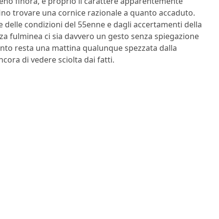
meno finora, è proprio il carattere apparentemente
rfino trovare una cornice razionale a quanto accaduto.
 delle condizioni del 55enne e dagli accertamenti della
enza fulminea ci sia davvero un gesto senza spiegazione
nto resta una mattina qualunque spezzata dalla
ora di vedere sciolta dai fatti.