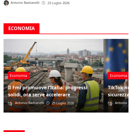
Antonio Bastianelli
23 Luglio 2026
⁠⁠ECONOMIA
⁠⁠Economia
⁠⁠Economia
Il Fmi promuove l’Italia: progressi
TikTok nel
solidi, ora serve accelerare
sicurezza 
Antonio Bastianelli
Antonio Bas
25 Luglio 2026