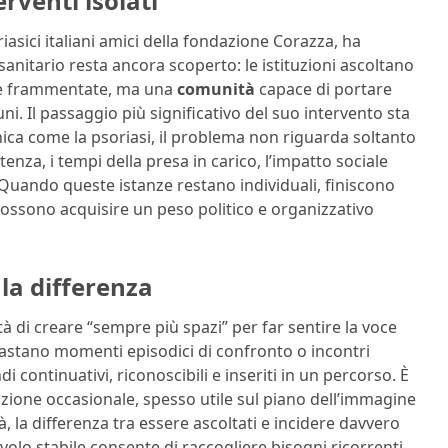
rventi isolati
sici italiani amici della fondazione Corazza, ha
sanitario resta ancora scoperto: le istituzioni ascoltano
te frammentate, ma una
comunità
capace di portare
i. Il passaggio più significativo del suo intervento sta
nica come la psoriasi, il problema non riguarda soltanto
tenza, i tempi della presa in carico, l’impatto sociale
li. Quando queste istanze restano individuali, finiscono
ossono acquisire un peso politico e organizzativo
 la differenza
tà di creare “sempre più spazi” per far sentire la voce
bastano momenti episodici di confronto o incontri
ndi continuativi, riconoscibili e inseriti in un percorso. È
azione occasionale, spesso utile sul piano dell’immagine
à, la differenza tra essere ascoltati e incidere davvero
volo stabile consente di raccogliere bisogni ricorrenti,