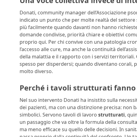
Una voce collettiva invece di inte
Donati, community manager dell’Associazione psoria
indicato un punto che per molte realtà del settore 
più facilmente quando davanti non hanno richies
domande condivise, priorità chiare e obiettivi comun
proprio qui. Per chi convive con una patologia cro
l’accesso alle cure, ma anche la continuità dell’assis
della malattia e il rapporto con i servizi territoria
spesso per disperdersi; quando diventano corali, p
molto diverso.
Perché i tavoli strutturati fanno
Nel suo intervento Donati ha insistito sulla necessi
dei pazienti, ma con una distinzione precisa: non 
simbolici. Servono tavoli di lavoro
strutturati
, qui
un passaggio che va oltre la formula della consult
ma meno efficace su quello delle decisioni. In sanit
passa proprio dalla continuità del confronto. Un ta