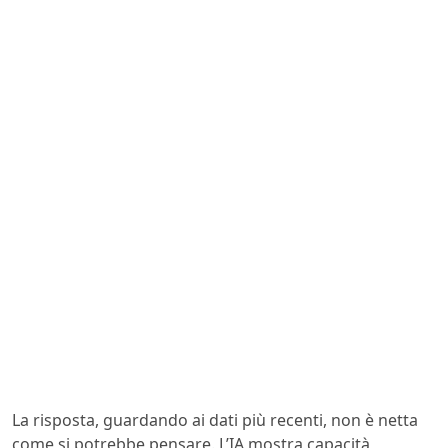
La risposta, guardando ai dati più recenti, non è netta
come si potrebbe pensare. L’IA mostra capacità