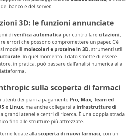
 del banco e del server.
azioni 3D: le funzioni annunciate
emi di
verifica automatica
per controllare
citazioni,
mitare errori che possono compromettere un paper. C’è
usi modelli
molecolari e proteine in 3D
, strumenti utili
rutturale
. In quel momento il dato smette di essere
tore, in pratica, può passare dall’analisi numerica alla
piattaforma.
thropic sulla scoperta di farmaci
i utenti dei piani a pagamento
Pro, Max, Team ed
OS e Linux
, ma anche collegarsi a
infrastrutture di
da grandi atenei e centri di ricerca. È una doppia strada
co fino alle strutture più attrezzate.
terne legate alla
scoperta di nuovi farmaci
, con un