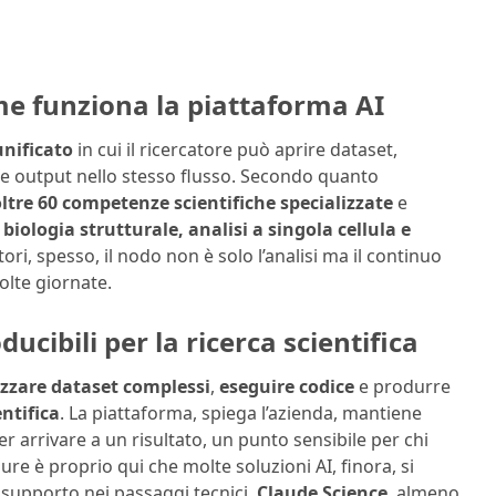
me funziona la piattaforma AI
unificato
in cui il ricercatore può aprire dataset,
are output nello stesso flusso. Secondo quanto
ltre 60 competenze scientifiche specializzate
e
iologia strutturale, analisi a singola cellula e
tori, spesso, il nodo non è solo l’analisi ma il continuo
olte giornate.
ducibili per la ricerca scientifica
izzare dataset complessi
,
eseguire codice
e produrre
entifica
. La piattaforma, spiega l’azienda, mantiene
r arrivare a un risultato, un punto sensibile per chi
ure è proprio qui che molte soluzioni AI, finora, si
 supporto nei passaggi tecnici.
Claude Science
, almeno