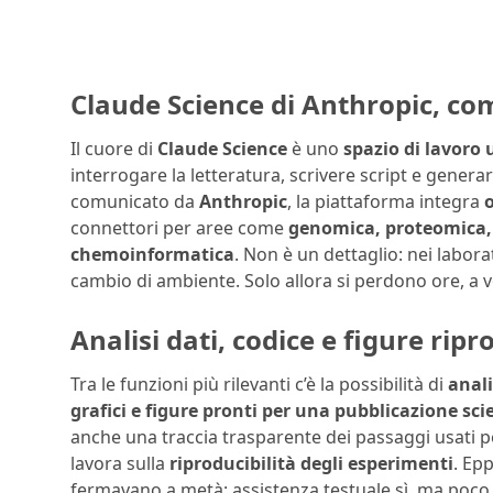
Claude Science di Anthropic, co
Il cuore di
Claude Science
è uno
spazio di lavoro 
interrogare la letteratura, scrivere script e gener
comunicato da
Anthropic
, la piattaforma integra
o
connettori per aree come
genomica, proteomica, b
chemoinformatica
. Non è un dettaglio: nei labora
cambio di ambiente. Solo allora si perdono ore, a v
Analisi dati, codice e figure ripro
Tra le funzioni più rilevanti c’è la possibilità di
anal
grafici e figure pronti per una pubblicazione sci
anche una traccia trasparente dei passaggi usati pe
lavora sulla
riproducibilità degli esperimenti
. Epp
fermavano a metà: assistenza testuale sì, ma poco