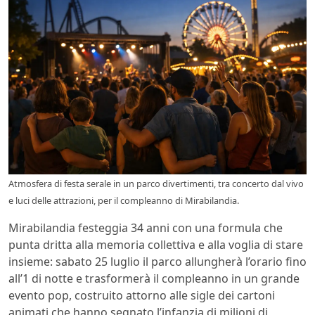
Atmosfera di festa serale in un parco divertimenti, tra concerto dal vivo
e luci delle attrazioni, per il compleanno di Mirabilandia.
Mirabilandia festeggia 34 anni con una formula che
punta dritta alla memoria collettiva e alla voglia di stare
insieme: sabato 25 luglio il parco allungherà l’orario fino
all’1 di notte e trasformerà il compleanno in un grande
evento pop, costruito attorno alle sigle dei cartoni
animati che hanno segnato l’infanzia di milioni di