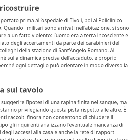
ricostruire
ortato prima all’ospedale di Tivoli, poi al Policlinico
Quando i militari sono arrivati nell’abitazione, si sono
re a un fatto violento: l’uomo era a terra incosciente e
ato degli accertamenti da parte dei carabinieri del
 colleghi della stazione di Sant’Angelo Romano. Al
sulla dinamica precisa dell’accaduto, e proprio
perché ogni dettaglio può orientare in modo diverso la
ca sul tavolo
e suggerire l’ipotesi di una rapina finita nel sangue, ma
tanno privilegiando questa pista rispetto alle altre. È
nti raccolti finora non consentono di chiudere il
tipo gli inquirenti analizzano l’eventuale mancanza di
i degli accessi alla casa e anche la rete di rapporti
nfatti, può maturare in contesti molto diversi tra loro: