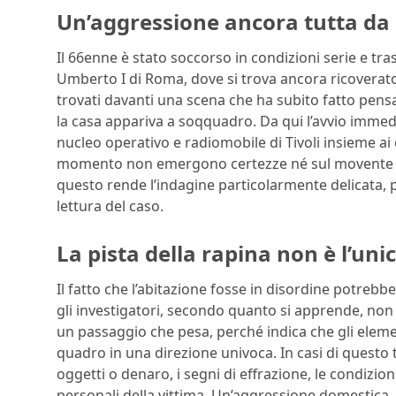
Un’aggressione ancora tutta da 
Il 66enne è stato soccorso in condizioni serie e trasp
Umberto I di Roma, dove si trova ancora ricoverato. 
trovati davanti una scena che ha subito fatto pensa
la casa appariva a soqquadro. Da qui l’avvio immedi
nucleo operativo e radiomobile di Tivoli insieme ai
momento non emergono certezze né sul movente né 
questo rende l’indagine particolarmente delicata, 
lettura del caso.
La pista della rapina non è l’uni
Il fatto che l’abitazione fosse in disordine potrebb
gli investigatori, secondo quanto si apprende, non s
un passaggio che pesa, perché indica che gli eleme
quadro in una direzione univoca. In casi di questo 
oggetti o denaro, i segni di effrazione, le condizion
personali della vittima. Un’aggressione domestica, i