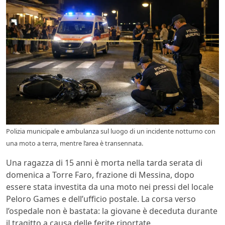
Polizia municipale e ambulanza sul luogo di un incidente notturno con
una moto a terra, mentre l’area è transennata.
Una ragazza di 15 anni è morta nella tarda serata di
domenica a Torre Faro, frazione di Messina, dopo
essere stata investita da una moto nei pressi del locale
Peloro Games e dell’ufficio postale. La corsa verso
l’ospedale non è bastata: la giovane è deceduta durante
il tragitto a causa delle ferite riportate.