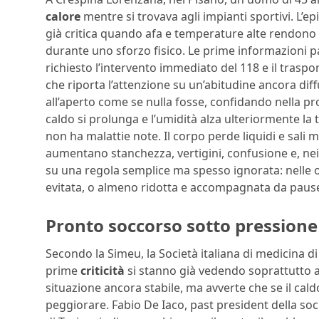
calore
mentre si trovava agli impianti sportivi. L’ep
già critica quando afa e temperature alte rendono p
durante uno sforzo fisico. Le prime informazioni p
richiesto l’intervento immediato del 118 e il traspo
che riporta l’attenzione su un’abitudine ancora diff
all’aperto come se nulla fosse, confidando nella pro
caldo si prolunga e l’umidità alza ulteriormente la 
non ha malattie note. Il corpo perde liquidi e sali
aumentano stanchezza, vertigini, confusione e, nei ca
su una regola semplice ma spesso ignorata: nelle or
evitata, o almeno ridotta e accompagnata da pause
Pronto soccorso sotto pressione 
Secondo la Simeu, la Società italiana di medicina 
prime
criticità
si stanno già vedendo soprattutto al
situazione ancora stabile, ma avverte che se il ca
peggiorare. Fabio De Iaco, past president della soc