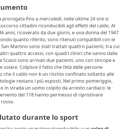
 aumento
a prorogata fino a mercoledì, nelle ultime 24 ore si
ccorso cittadini riconducibili agli effetti del caldo. Al
6 anni, ricoverato da due giorni, e una donna del 1947
econdo quanto riferito, sono ritenuti compatibili con le
an Martino sono stati trattati quattro pazienti, tra cui
 altri quattro accessi, con quadri clinici che vanno dalla
la Scassi sono arrivati due pazienti, uno con sincope e
e solare. Colpisce il fatto che l’età delle persone
o che il caldo non è un rischio confinato soltanto alle
atologie restano i più esposti. Nel primo pomeriggio,
rso in strada un uomo colpito da arresto cardiaco: le
ntervento del 118 hanno permesso di ripristinare
 rosso.
valutato durante lo sport
nni ha avuto un malore riconducibile a un
colpo di