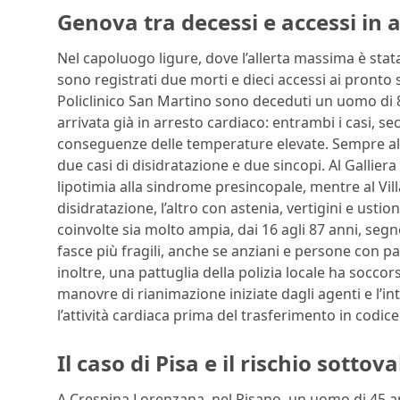
Genova tra decessi e accessi in
Nel capoluogo ligure, dove l’allerta massima è stat
sono registrati due morti e dieci accessi ai pronto so
Policlinico San Martino sono deceduti un uomo di 8
arrivata già in arresto cardiaco: entrambi i casi, s
conseguenze delle temperature elevate. Sempre al S
due casi di disidratazione e due sincopi. Al Galliera
lipotimia alla sindrome presincopale, mentre al Vil
disidratazione, l’altro con astenia, vertigini e ustion
coinvolte sia molto ampia, dai 16 agli 87 anni, segn
fasce più fragili, anche se anziani e persone con p
inoltre, una pattuglia della polizia locale ha socco
manovre di rianimazione iniziate dagli agenti e l’i
l’attività cardiaca prima del trasferimento in codice
Il caso di Pisa e il rischio sotto
A Crespina Lorenzana, nel Pisano, un uomo di 45 a