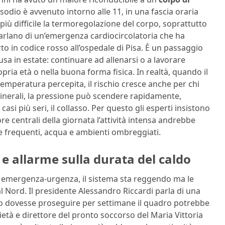
isodio è avvenuto intorno alle 11, in una fascia oraria
iù difficile la termoregolazione del corpo, soprattutto
arlano di un’emergenza cardiocircolatoria che ha
rto in codice rosso all’ospedale di Pisa. È un passaggio
usa in estate: continuare ad allenarsi o a lavorare
pria età o nella buona forma fisica. In realtà, quando il
temperatura percepita, il rischio cresce anche per chi
 minerali, la pressione può scendere rapidamente,
si più seri, il collasso. Per questo gli esperti insistono
e centrali della giornata l’attività intensa andrebbe
 frequenti, acqua e ambienti ombreggiati.
e allarme sulla durata del caldo
di emergenza-urgenza, il sistema sta reggendo ma le
 Nord. Il presidente Alessandro Riccardi parla di una
ldo dovesse proseguire per settimane il quadro potrebbe
ietà e direttore del pronto soccorso del Maria Vittoria