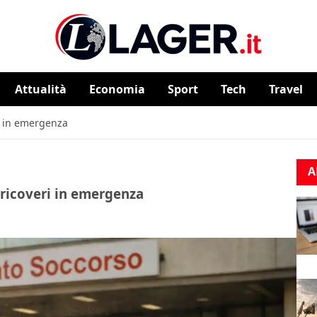
Attualità
⁠⁠Economia
Sport
Tech
Travel
i in emergenza
A
 ricoveri in emergenza