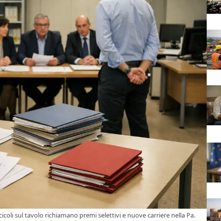
icoli sul tavolo richiamano premi selettivi e nuove carriere nella Pa.