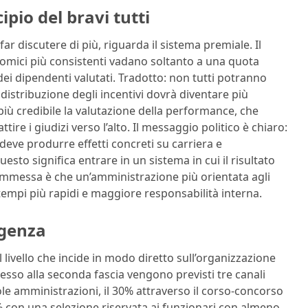
ipio del bravi tutti
ar discutere di più, riguarda il sistema premiale. Il
onomici più consistenti vadano soltanto a una quota
ei dipendenti valutati. Tradotto: non tutti potranno
 distribuzione degli incentivi dovrà diventare più
iù credibile la valutazione della performance, che
tire i giudizi verso l’alto. Il messaggio politico è chiaro:
eve produrre effetti concreti su carriera e
esto significa entrare in un sistema in cui il risultato
scommessa è che un’amministrazione più orientata agli
n tempi più rapidi e maggiore responsabilità interna.
igenza
 il livello che incide in modo diretto sull’organizzazione
accesso alla seconda fascia vengono previsti tre canali
gole amministrazioni, il 30% attraverso il corso-concorso
0% con una selezione riservata ai funzionari con almeno