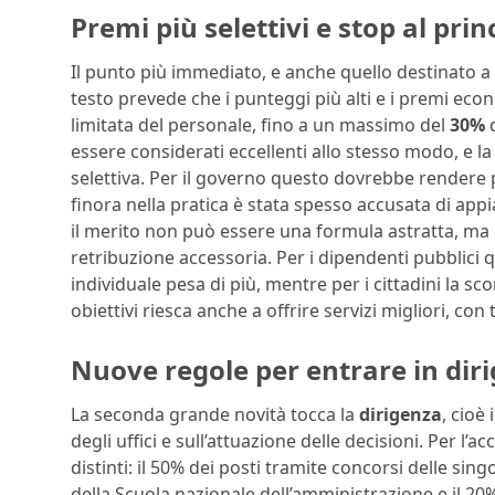
Premi più selettivi e stop al princ
Il punto più immediato, e anche quello destinato a f
testo prevede che i punteggi più alti e i premi ec
limitata del personale, fino a un massimo del
30%
d
essere considerati eccellenti allo stesso modo, e la
selettiva. Per il governo questo dovrebbe rendere p
finora nella pratica è stata spesso accusata di appiat
il merito non può essere una formula astratta, ma d
retribuzione accessoria. Per i dipendenti pubblici qu
individuale pesa di più, mentre per i cittadini la 
obiettivi riesca anche a offrire servizi migliori, co
Nuove regole per entrare in dir
La seconda grande novità tocca la
dirigenza
, cioè
degli uffici e sull’attuazione delle decisioni. Per l’
distinti: il 50% dei posti tramite concorsi delle sin
della Scuola nazionale dell’amministrazione e il 2