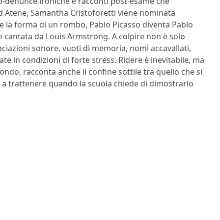
uto-denunce ironiche e racconti post-esame che
ad Atene, Samantha Cristoforetti viene nominata
ende la forma di un rombo, Pablo Picasso diventa Pablo
e cantata da Louis Armstrong. A colpire non è solo
ociazioni sonore, vuoti di memoria, nomi accavallati,
e in condizioni di forte stress. Ridere è inevitabile, ma
fondo, racconta anche il confine sottile tra quello che si
o a trattenere quando la scuola chiede di dimostrarlo