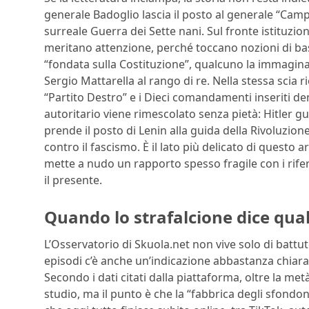
generale Badoglio lascia il posto al generale “Camp
surreale Guerra dei Sette nani. Sul fronte istituz
meritano attenzione, perché toccano nozioni di bas
“fondata sulla Costituzione”, qualcuno la immagin
Sergio Mattarella al rango di re. Nella stessa scia r
“Partito Destro” e i Dieci comandamenti inseriti de
autoritario viene rimescolato senza pietà: Hitler gu
prende il posto di Lenin alla guida della Rivoluzio
contro il fascismo. È il lato più delicato di questo a
mette a nudo un rapporto spesso fragile con i rifer
il presente.
Quando lo strafalcione dice qual
L’Osservatorio di Skuola.net non vive solo di battut
episodi c’è anche un’indicazione abbastanza chiara s
Secondo i dati citati dalla piattaforma, oltre la met
studio, ma il punto è che la “fabbrica degli sfondon