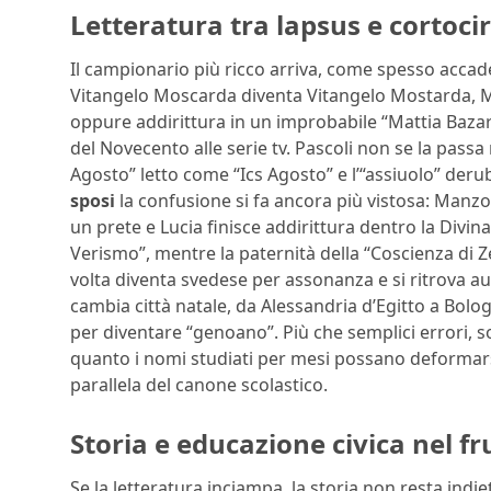
Letteratura tra lapsus e cortocir
Il campionario più ricco arriva, come spesso accade, d
Vitangelo Moscarda diventa Vitangelo Mostarda, Ma
oppure addirittura in un improbabile “Mattia Bazar”
del Novecento alle serie tv. Pascoli non se la passa m
Agosto” letto come “Ics Agosto” e l’“assiuolo” derub
sposi
la confusione si fa ancora più vistosa: Manz
un prete e Lucia finisce addirittura dentro la Div
Verismo”, mentre la paternità della “Coscienza di Ze
volta diventa svedese per assonanza e si ritrova a
cambia città natale, da Alessandria d’Egitto a Bol
per diventare “genoano”. Più che semplici errori, so
quanto i nomi studiati per mesi possano deformars
parallela del canone scolastico.
Storia e educazione civica nel fr
Se la letteratura inciampa, la storia non resta indiet