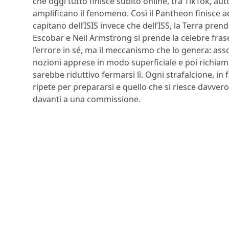
che oggi tutto finisce subito online, tra TikTok, a
amplificano il fenomeno. Così il Pantheon finisce 
capitano dell’ISIS invece che dell’ISS, la Terra pr
Escobar e Neil Armstrong si prende la celebre fras
l’errore in sé, ma il meccanismo che lo genera: ass
nozioni apprese in modo superficiale e poi richiamat
sarebbe riduttivo fermarsi lì. Ogni strafalcione, in 
ripete per prepararsi e quello che si riesce davver
davanti a una commissione.