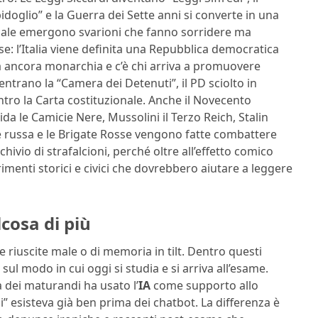
idoglio” e la Guerra dei Sette anni si converte in una
ionale emergono svarioni che fanno sorridere ma
e: l’Italia viene definita una Repubblica democratica
a ancora monarchia e c’è chi arriva a promuovere
ientrano la “Camera dei Detenuti”, il PD sciolto in
ntro la Carta costituzionale. Anche il Novecento
ida le Camicie Nere, Mussolini il Terzo Reich, Stalin
ne russa e le Brigate Rosse vengono fatte combattere
rchivio di strafalcioni, perché oltre all’effetto comico
imenti storici e civici che dovrebbero aiutare a leggere
cosa di più
e riuscite male o di memoria in tilt. Dentro questi
ul modo in cui oggi si studia e si arriva all’esame.
à dei maturandi ha usato l’
IA
come supporto allo
i” esisteva già ben prima dei chatbot. La differenza è