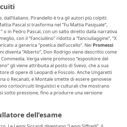
cuiti
all’italiano. Pirandello è tra gli autori più colpiti:
ttia Pascal si trasforma nel “Fu Mattia Pasquale”,
 o in Pedro Pascal, con un salto diretto dalla narrativa
eglio, con il “Fanciullino” ridotto a “fanciullaggine”, “X
ricato a generica “poetica dell’uccello”. Nei
Promessi
oni diventa “Alberto”, Don Rodrigo viene descritto come
ina Commedia. Verga viene promosso “espositore del
no” gli viene attribuita al posto di Svevo, che a sua
utore di opere di Leopardi e Foscolo. Anche Ungaretti
ogna o Recanati, e Montale smette di essere genovese
no cortocircuiti linguistici e culturali che mostrano
i sotto pressione, fino a produrre una versione
ullatore dell’esame
ro. Le Leggi Siccardi diventano “Leggi Siffredi”, il